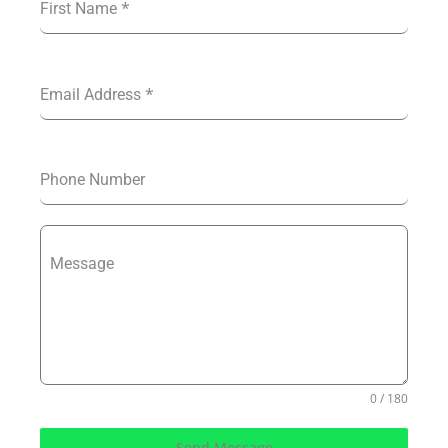
*
First Name
*
Email Address
Phone Number
Message
0 / 180
Send Message