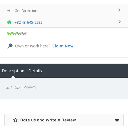
Get Directions
+82 43-645-5292
₩₩
₩₩
Own or work here?
Claim Now!
Description
Details
고기 요리 전문점
Rate us and Write a Review